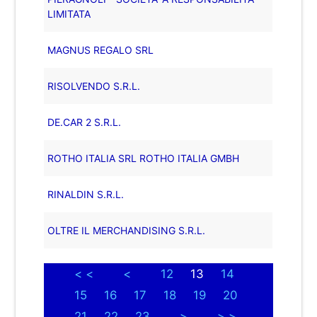
LIMITATA
MAGNUS REGALO SRL
RISOLVENDO S.R.L.
DE.CAR 2 S.R.L.
ROTHO ITALIA SRL ROTHO ITALIA GMBH
RINALDIN S.R.L.
OLTRE IL MERCHANDISING S.R.L.
< <
<
12
13
14
15
16
17
18
19
20
21
22
23
>
> >