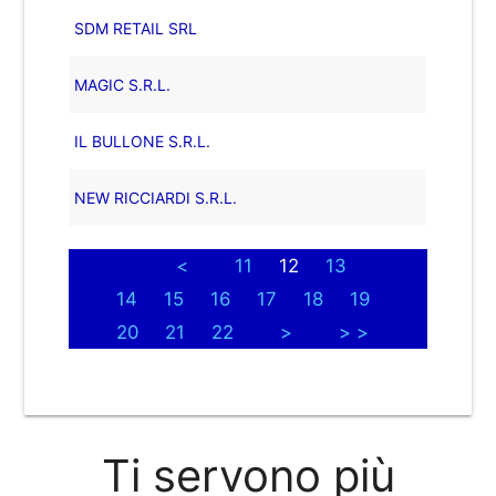
SDM RETAIL SRL
MAGIC S.R.L.
IL BULLONE S.R.L.
NEW RICCIARDI S.R.L.
<
11
12
13
14
15
16
17
18
19
20
21
22
>
> >
Ti servono più