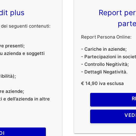
dit plus
Report per
parte
dei seguenti contenuti:
Report Persona Online:
ve presenti;
- Cariche in aziende;
 su azienda e soggetti
- Partecipazioni in societ
- Controllo Negitività;
- Dettagli Negatività.
bilità);
€ 14,90 iva esclusa
tre aziende;
R
 e dell’azienda in altre
VED
DI