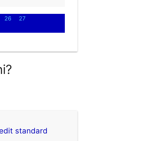
26
27
ni?
edit standard