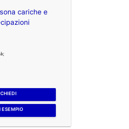
sona cariche e
cipazioni
à;
ICHIEDI
I ESEMPIO