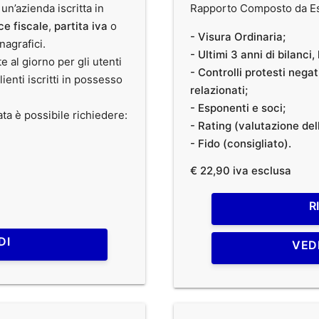
 un’azienda iscritta in
Rapporto Composto da Est
ce fiscale
,
partita iva
o
- Visura Ordinaria;
anagrafici.
- Ultimi 3 anni di bilanci
te al giorno per gli utenti
- Controlli protesti nega
clienti iscritti in possesso
relazionati;
- Esponenti e soci;
ata è possibile richiedere:
- Rating (valutazione dell
- Fido (consigliato).
€ 22,90 iva esclusa
R
DI
VED