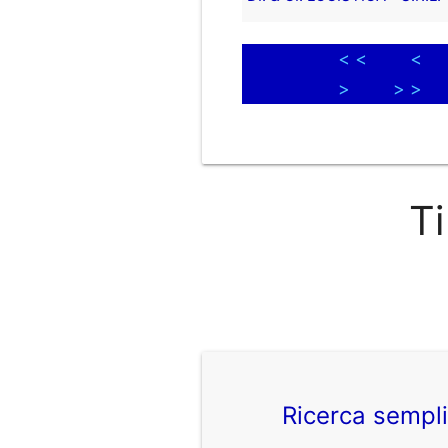
< <
<
>
> >
Ti
Ricerca sempl