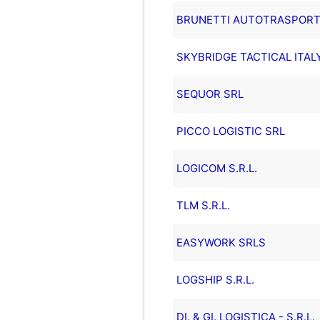
BRUNETTI AUTOTRASPORTI 
SKYBRIDGE TACTICAL ITALY 
SEQUOR SRL
PICCO LOGISTIC SRL
LOGICOM S.R.L.
TLM S.R.L.
EASYWORK SRLS
LOGSHIP S.R.L.
DI. & GI. LOGISTICA - S.R.L.