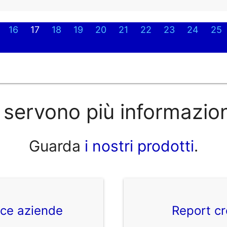
16
17
18
19
20
21
22
23
24
25
 servono più informazio
Guarda
i nostri prodotti
.
ice aziende
Report cr