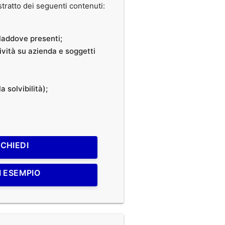
ratto dei seguenti contenuti:
, laddove presenti;
tività su azienda e soggetti
a solvibilità);
ICHIEDI
I ESEMPIO