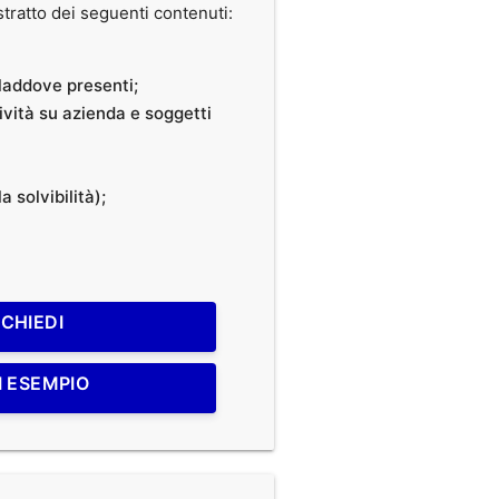
ratto dei seguenti contenuti:
, laddove presenti;
tività su azienda e soggetti
a solvibilità);
ICHIEDI
I ESEMPIO