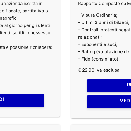
 un’azienda iscritta in
Rapporto Composto da Est
ce fiscale
,
partita iva
o
- Visura Ordinaria;
anagrafici.
- Ultimi 3 anni di bilanci
te al giorno per gli utenti
- Controlli protesti nega
clienti iscritti in possesso
relazionati;
- Esponenti e soci;
ata è possibile richiedere:
- Rating (valutazione dell
- Fido (consigliato).
€ 22,90 iva esclusa
R
DI
VED