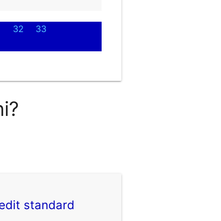
1
32
33
ni?
edit standard