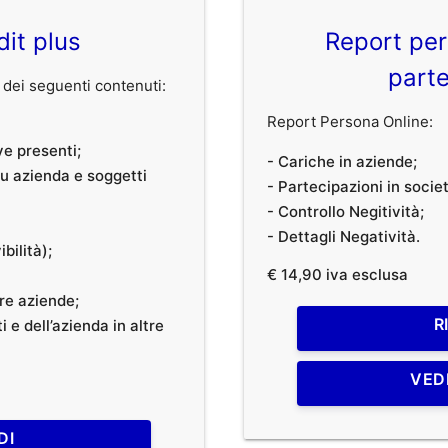
dit plus
Report per
parte
dei seguenti contenuti:
Report Persona Online:
ve presenti;
- Cariche in aziende;
 su azienda e soggetti
- Partecipazioni in societ
- Controllo Negitività;
- Dettagli Negatività.
bilità);
€ 14,90 iva esclusa
tre aziende;
R
 e dell’azienda in altre
VED
DI