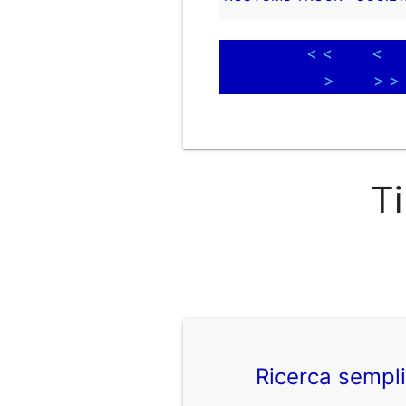
< <
<
>
> >
Ti
Ricerca sempl