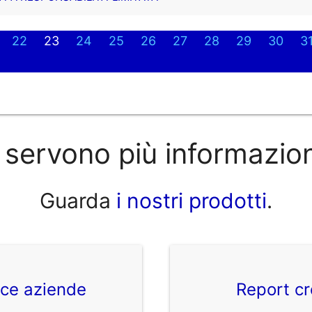
22
23
24
25
26
27
28
29
30
3
 servono più informazio
Guarda
i nostri prodotti
.
ice aziende
Report cr