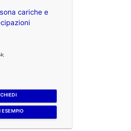
sona cariche e
cipazioni
à;
ICHIEDI
I ESEMPIO