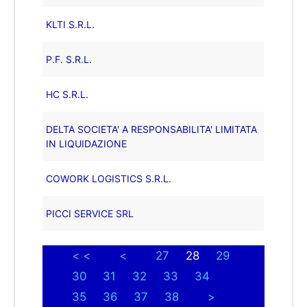
KLTI S.R.L.
P.F. S.R.L.
HC S.R.L.
DELTA SOCIETA' A RESPONSABILITA' LIMITATA
IN LIQUIDAZIONE
COWORK LOGISTICS S.R.L.
PICCI SERVICE SRL
< <
<
27
28
29
30
31
32
33
34
35
36
37
38
>