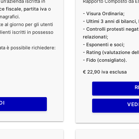
 un’azienda iscritta in
Rapporto Composto da Est
ce fiscale
,
partita iva
o
- Visura Ordinaria;
anagrafici.
- Ultimi 3 anni di bilanci
te al giorno per gli utenti
- Controlli protesti nega
clienti iscritti in possesso
relazionati;
- Esponenti e soci;
ata è possibile richiedere:
- Rating (valutazione dell
- Fido (consigliato).
€ 22,90 iva esclusa
R
DI
VED