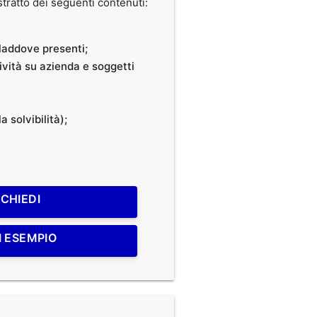
ratto dei seguenti contenuti:
, laddove presenti;
tività su azienda e soggetti
a solvibilità);
ICHIEDI
I ESEMPIO