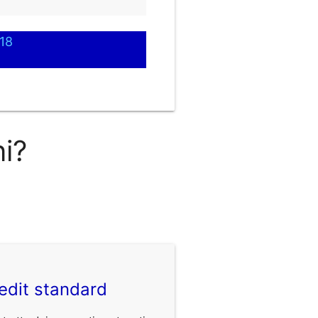
18
ni?
edit standard