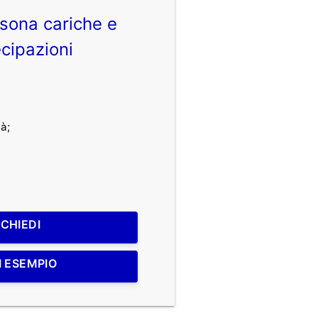
sona cariche e
cipazioni
à;
ICHIEDI
I ESEMPIO