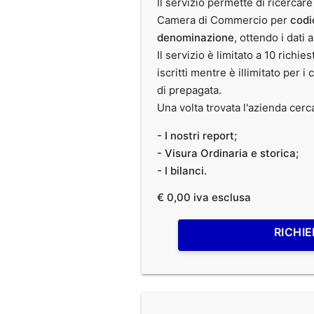
Il servizio permette di ricercare
Camera di Commercio per
codi
denominazione
, ottendo i dati 
Il servizio è limitato a 10 richies
iscritti mentre è illimitato per i 
di prepagata.
Una volta trovata l'azienda cerc
- I nostri report;
- Visura Ordinaria e storica;
- I bilanci.
€ 0,00 iva esclusa
RICHIE