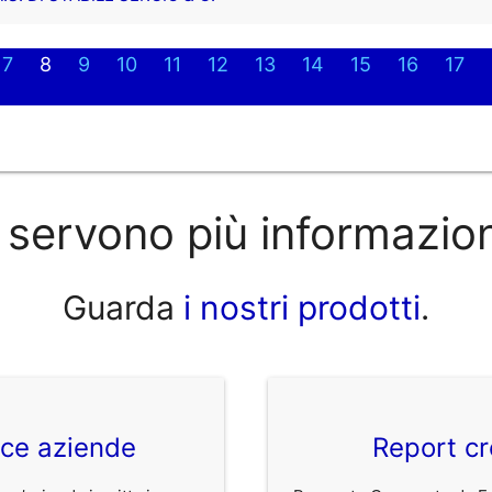
7
8
9
10
11
12
13
14
15
16
17
 servono più informazio
Guarda
i nostri prodotti
.
ice aziende
Report cr