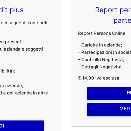
dit plus
Report per
parte
dei seguenti contenuti:
Report Persona Online:
ve presenti;
- Cariche in aziende;
 su azienda e soggetti
- Partecipazioni in societ
- Controllo Negitività;
- Dettagli Negatività.
bilità);
€ 14,90 iva esclusa
tre aziende;
R
 e dell’azienda in altre
VED
DI