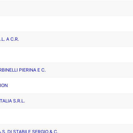
L. A C.R.
BINELLI PIERINA E C.
ION
ALIA S.R.L.
. DI STABILE SERGIO & C.