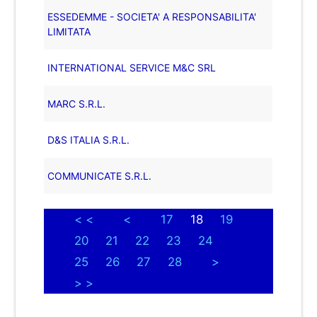
ESSEDEMME - SOCIETA' A RESPONSABILITA'
LIMITATA
INTERNATIONAL SERVICE M&C SRL
MARC S.R.L.
D&S ITALIA S.R.L.
COMMUNICATE S.R.L.
< <
<
17
18
19
20
21
22
23
24
25
26
27
28
>
> >