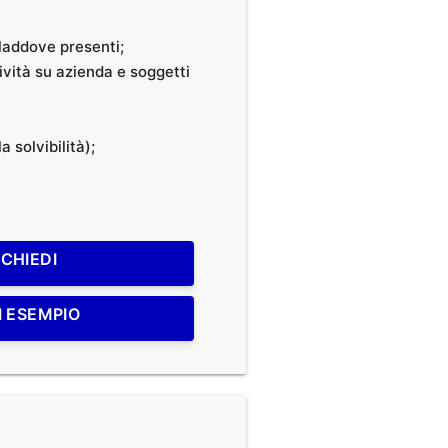
, laddove presenti;
tività su azienda e soggetti
a solvibilità);
ICHIEDI
I ESEMPIO