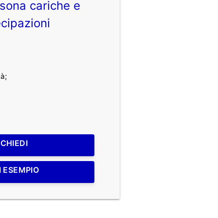
sona cariche e
cipazioni
à;
ICHIEDI
I ESEMPIO