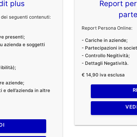
dit plus
Report per
parte
dei seguenti contenuti:
Report Persona Online:
ve presenti;
- Cariche in aziende;
 su azienda e soggetti
- Partecipazioni in societ
- Controllo Negitività;
- Dettagli Negatività.
bilità);
€ 14,90 iva esclusa
tre aziende;
R
 e dell’azienda in altre
VED
DI