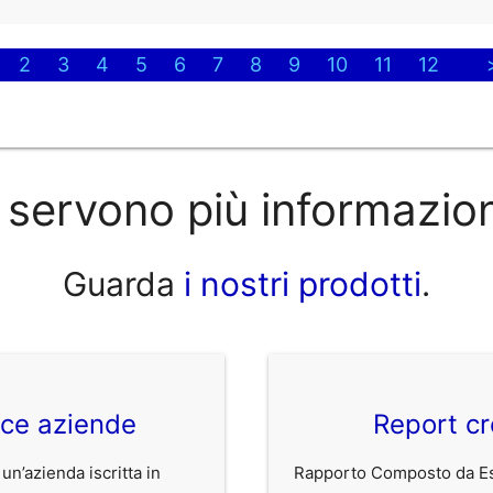
2
3
4
5
6
7
8
9
10
11
12
 servono più informazio
Guarda
i nostri prodotti
.
ice aziende
Report cr
 un’azienda iscritta in
Rapporto Composto da Est