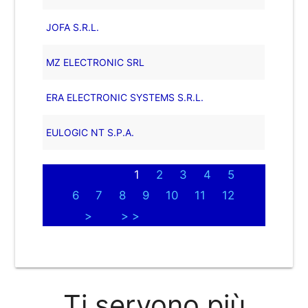
JOFA S.R.L.
MZ ELECTRONIC SRL
ERA ELECTRONIC SYSTEMS S.R.L.
EULOGIC NT S.P.A.
1
2
3
4
5
6
7
8
9
10
11
12
>
> >
Ti servono più