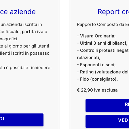
ice aziende
Report cr
 un’azienda iscritta in
Rapporto Composto da Est
ce fiscale
,
partita iva
o
- Visura Ordinaria;
anagrafici.
- Ultimi 3 anni di bilanci
te al giorno per gli utenti
- Controlli protesti nega
clienti iscritti in possesso
relazionati;
- Esponenti e soci;
ata è possibile richiedere:
- Rating (valutazione dell
- Fido (consigliato).
€ 22,90 iva esclusa
R
DI
VED