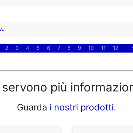
A.
2
3
4
5
6
7
8
9
10
11
12
 servono più informazio
Guarda
i nostri prodotti
.