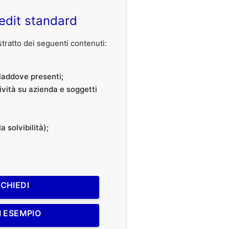
edit standard
ratto dei seguenti contenuti:
, laddove presenti;
tività su azienda e soggetti
a solvibilità);
ICHIEDI
I ESEMPIO