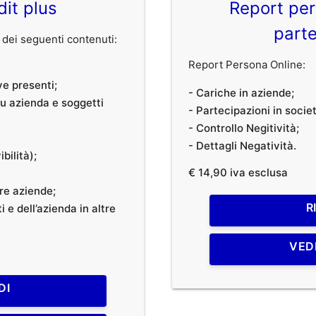
dit plus
Report per
parte
dei seguenti contenuti:
Report Persona Online:
ve presenti;
- Cariche in aziende;
 su azienda e soggetti
- Partecipazioni in societ
- Controllo Negitività;
- Dettagli Negatività.
bilità);
€ 14,90 iva esclusa
tre aziende;
R
 e dell’azienda in altre
VED
DI