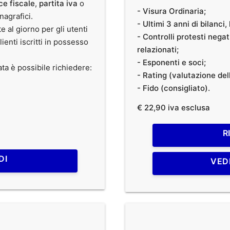
ce fiscale
,
partita iva
o
- Visura Ordinaria;
anagrafici.
- Ultimi 3 anni di bilanci
te al giorno per gli utenti
- Controlli protesti nega
clienti iscritti in possesso
relazionati;
- Esponenti e soci;
ata è possibile richiedere:
- Rating (valutazione dell
- Fido (consigliato).
€ 22,90 iva esclusa
R
DI
VED