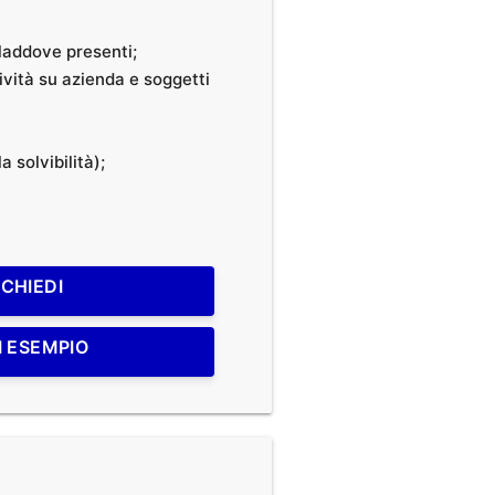
, laddove presenti;
tività su azienda e soggetti
a solvibilità);
ICHIEDI
I ESEMPIO