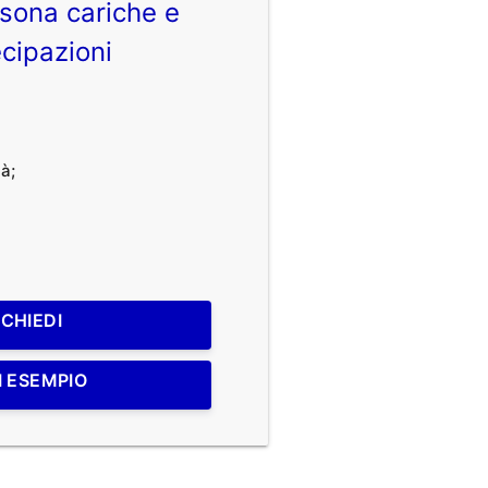
sona cariche e
cipazioni
à;
ICHIEDI
I ESEMPIO