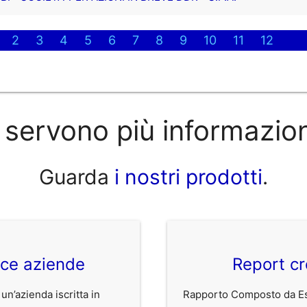
2
3
4
5
6
7
8
9
10
11
12
 servono più informazio
Guarda
i nostri prodotti
.
ice aziende
Report cr
 un’azienda iscritta in
Rapporto Composto da Est