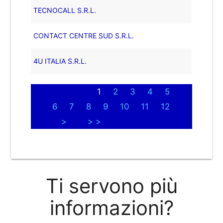
TECNOCALL S.R.L.
CONTACT CENTRE SUD S.R.L.
4U ITALIA S.R.L.
1
2
3
4
5
6
7
8
9
10
11
12
>
> >
Ti servono più
informazioni?