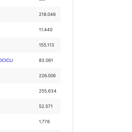
218.046
11.440
155.113
OCICLI
83.061
226.006
255.634
52.571
1.776