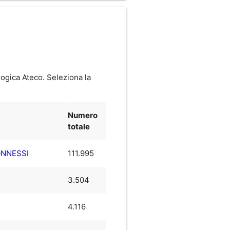
logica Ateco. Seleziona la
Numero
totale
ONNESSI
111.995
3.504
4.116