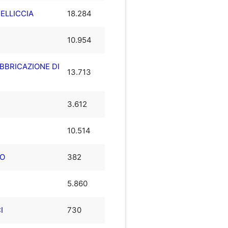
PELLICCIA
18.284
10.954
ABBRICAZIONE DI
13.713
3.612
10.514
IO
382
5.860
I
730